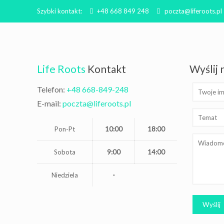
Szybki kontakt:
+48 668 849 248
poczta@liferoots.pl
Life Roots
Kontakt
Wyślij
Telefon:
+48 668-849-248
E-mail:
poczta@liferoots.pl
Pon-Pt
10:00
18:00
Sobota
9:00
14:00
Niedziela
-