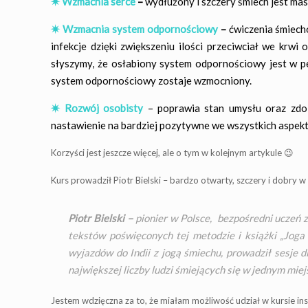
✷ Wzmacnia serce
–
wydłużony i szczery śmiech jest mas
✷ Wzmacnia system odpornościowy
–
ćwiczenia śmiech
infekcje dzięki zwiększeniu ilości przeciwciał we krwi
słyszymy, że osłabiony system odpornościowy jest w p
system odpornościowy zostaje wzmocniony.
✷ Rozwój osobisty
–
poprawia stan umysłu oraz zdo
nastawienie na bardziej pozytywne we wszystkich aspekt
Korzyści jest jeszcze więcej, ale o tym w kolejnym artykule 😉
Kurs prowadził Piotr Bielski – bardzo otwarty, szczery i dobry w
Piotr Bielski –
pionier w Polsce, bezpośredni uczeń 
tekstów poświęconych tej metodzie i książki „Joga 
wyjazdów do Indii z jogą śmiechu, prowadził sesje d
największej liczby ludzi śmiejących się w jednym miej
Jestem wdzięczna za to, że miałam możliwość udział w kursie ins