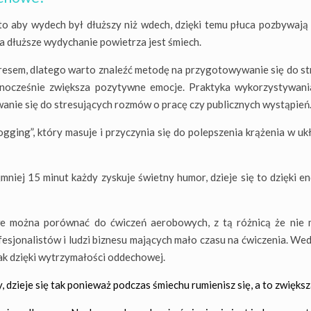
o aby wydech był dłuższy niż wdech, dzięki temu płuca pozbywają 
 dłuższe wydychanie powietrza jest śmiech.
tresem, dlatego warto znaleźć metodę na przygotowywanie się do 
ównocześnie zwiększa pozytywne emocje. Praktyka wykorzystywan
nie się do stresujących rozmów o pracę czy publicznych wystąpień
ging”, który masuje i przyczynia się do polepszenia krążenia w uk
jmniej 15 minut każdy zyskuje świetny humor, dzieje się to dzięki e
e można porównać do ćwiczeń aerobowych, z tą różnicą że nie mu
esjonalistów i ludzi biznesu mających mało czasu na ćwiczenia. We
tak dzięki wytrzymałości oddechowej.
 dzieje się tak ponieważ podczas śmiechu rumienisz się, a to zwięks