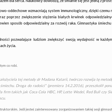
ażem dla serca. Naukowcy dowodzą, że śmianie się jest jedną z prosts
owo-oddechowe wzmacniają system immunologiczny, dzięki czemu n
 oraz poprzez zwiększenie stężenia białych krwinek odpowiedzialn
ewien sposób odpowiedzialny za rozwój raka. Gimnastyka śmiechu t
lności pozwalające ludziom zwiększyć swoją wydajność w każdym
ach życia.
 tym co robi.
założyciela tej metody dr Madana Katarii, twórczo rozwija tę metod
śmiechu. Droga do radości” (premiera 14.2.2016), przeszkolił pon
la firm takich jak Coca Cola HBC, HP, Lotte Wedel, Red Bull czy Si
scu.
truktorskim. Jeśli jesteś zainteresowany zorganizowaniem takiej sesji gimna