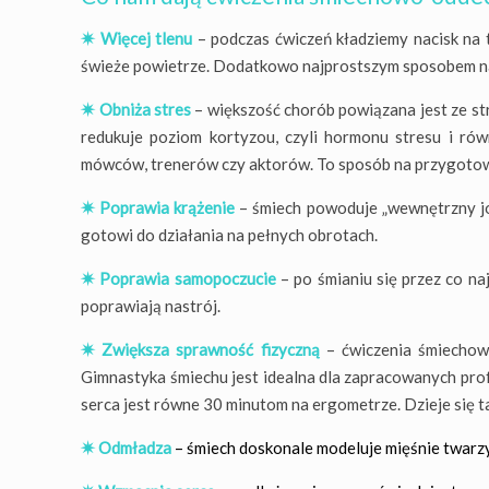
✷ Więcej tlenu
– podczas ćwiczeń kładziemy nacisk na t
świeże powietrze. Dodatkowo najprostszym sposobem na
✷ Obniża stres
– większość chorób powiązana jest ze s
redukuje poziom kortyzou, czyli hormonu stresu i r
mówców, trenerów czy aktorów. To sposób na przygotowa
✷ Poprawia krążenie
– śmiech powoduje „wewnętrzny jog
gotowi do działania na pełnych obrotach.
✷ Poprawia samopoczucie
– po śmianiu się przez co na
poprawiają nastrój.
✷ Zwiększa sprawność fizyczną
– ćwiczenia śmiechow
Gimnastyka śmiechu jest idealna dla zapracowanych prof
serca jest równe 30 minutom na ergometrze. Dzieje się 
✷ Odmładza
–
śmiech doskonale modeluje mięśnie twarzy,