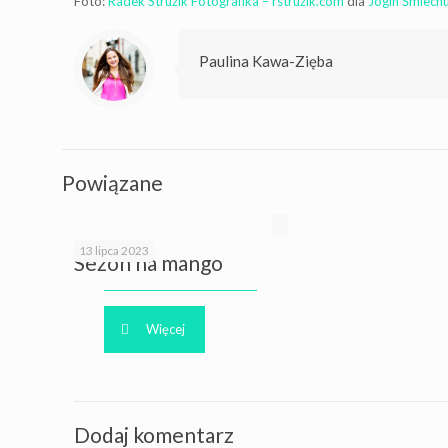
Foto:
Radek Struzik Fotografika – rstruzik.com
dla
Jogin Śmiech
Paulina Kawa-Zięba
Powiązane
13 lipca 2023
Sezon na mango
Więcej
Dodaj komentarz