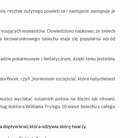
się resztek zużytego powietrza i następnie zastępuje je
stresujących momentów. Dowiedziono naukowo, że śmiech
ia bezwarunkowego śmiechu staje się popularna wśród
.
ładzie pokarmowym i limfatycznym, dzięki temu jesteśmy
ndorfinom, czyli „hormonom szczęścia”, które natychmiast
sisz wyciskać ostatnich potów na bieżni lub siłowni.
dług doktora Williama Fry’ego 10 minut śmiechu z całego
za dopływ krwi, która odżywia skórę twarzy.