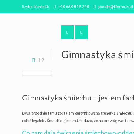
Szybki kontakt:
+48 668 849 248
poczta@liferoots.pl
Gimnastyka śmi
12
Gimnastyka śmiechu – jestem fa
Dwa tygodnie temu zostałam certyfikowaną trenerką śmiechu! Je
robić legalnie. Śmiech daje nam tak dużo, że na prawdę warto zw
Co nam dają ćwiczenia śmiechowo-odd