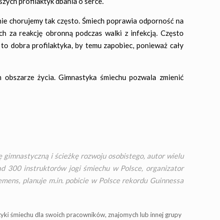
zych profilaktyk dbania o serce.
ie chorujemy tak często. Śmiech poprawia odporność na
ych za reakcję obronną podczas walki z infekcją. Często
o dobra profilaktyka, by temu zapobiec, ponieważ cały
 obszarze życia. Gimnastyka śmiechu pozwala zmienić
ę gimnastyczną i ścieżkę rozwoju osobistego, autor wielu
ad 300 instruktorów jogi śmiechu w Polsce, organizator
emens, planuje m.in. pobicie w Polsce rekordu Guinnessa
styki śmiechu dla swoich pracowników, znajomych lub innej grupy