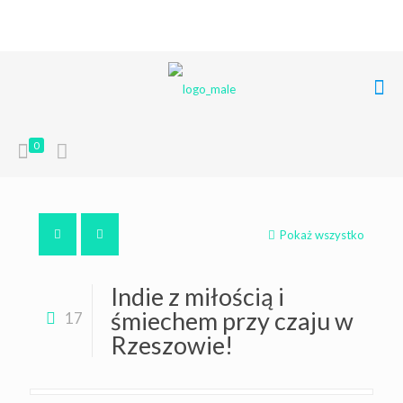
+48 668 849 248
poczta@liferoots.pl
0
Pokaż wszystko
Indie z miłością i
śmiechem przy czaju w
17
Rzeszowie!