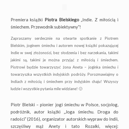
Premiera książki
Piotra Bielskiego
„
Indie. Z miłością i
śmiechem. Przewodnik subiektywny
”!
Zapraszamy serdecznie na otwarte spotkanie z Piotrem
Bielskim, joginem śmiechu i autorem nowej książki pokazującej
Indie w swej złożoności, bez słodzenia i bez narzekania, takimi
jakimi są, takimi je można przyjąć z miłością i śmiechem.
Piotrowi będzie towarzyszyć żona Aneta – joginka śmiechu i
towarzyszka wszystkich indyjskich podróży. Porozmawiajmy o
Indiach z miłością i śmiechem przy indyjskim chaju! Wszyscy
ludzie i wszystkie pytania mile widziane! 🙂
Piotr Bielski
– pionier jogi śmiechu w Polsce, socjolog,
podróżnik, autor książki „Joga śmiechu. Droga do
radości” (2016), organizator autorskich wypraw do Indii,
szc
zęśliwy mąż Anety i tato Rozalki, więcej: