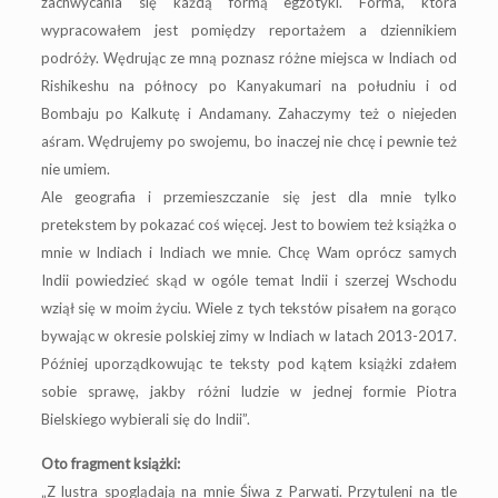
zachwycania się każdą formą egzotyki. Forma, która
wypracowałem jest pomiędzy reportażem a dziennikiem
podróży. Wędrując ze mną poznasz różne miejsca w Indiach od
Rishikeshu na północy po Kanyakumari na południu i od
Bombaju po Kalkutę i Andamany. Zahaczymy też o niejeden
aśram. Wędrujemy po swojemu, bo inaczej nie chcę i pewnie też
nie umiem.
Ale geografia i przemieszczanie się jest dla mnie tylko
pretekstem by pokazać coś więcej. Jest to bowiem też książka o
mnie w Indiach i Indiach we mnie. Chcę Wam oprócz samych
Indii powiedzieć skąd w ogóle temat Indii i szerzej Wschodu
wziął się w moim życiu. Wiele z tych tekstów pisałem na gorąco
bywając w okresie polskiej zimy w Indiach w latach 2013-2017.
Później uporządkowując te teksty pod kątem książki zdałem
sobie sprawę, jakby różni ludzie w jednej formie Piotra
Bielskiego wybierali się do Indii”.
Oto fragment książki:
„Z lustra spoglądają na mnie Śiwa z Parwati. Przytuleni na tle