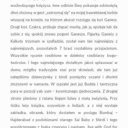
wschodzącego księżyca. Inne odbicie Śiwy pokazuje odsłoniętą
dłoń złożoną w gest „zatrzymaj się” na mojej bawełnianej torbie
wiszącej na krześle, na którym akurat rozciąga się kot Ganesz.
Drugi kot, Czakra, próbuje złapać muchę, jak ją upoluje lub da
sobie z nią spokój znowu pogoni Ganesza. Figurkę Ganeśy z
Kalkuty trzymam w szufladzie, został nam ten najmniejszy z
najmniejszych, pozostałych 7 braci rozdaliśmy przyjaciołom.
Wszystkie ręcznie rzeźbione w dzielnicy rzeźbiarzy bogo-
twórców. I tego najmniejszego chciałbym jakoś uplasować w
domu, mógłby tradycyjnie stać przy drzwiach, ale tam już
nalepiliśmy dziewczynkę z bindi pomiędzy oczami i dłońmi
złożonymi w namaste. W sypialni jest już Budda i tantryczna
para w pozycji yab yum – kosmicznego zjednoczenia. Z drugiej
strony pleciony z ratanu lingam Sziwy z małą świątynią. Przy
łóżku leży książka, oczywiście o Indiach, a z niej wystaje
zakładka, obrazek, który dostałem w pociągu Bombaj –
Hajderabad z podobiznami starego Sai Baby z Shirdi i tego
współczesnego z bujną czupryną i napisem „live with God for