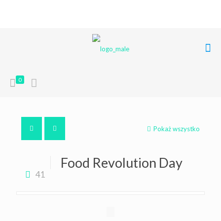
+48 668 849 248
poczta@liferoots.pl
0
Pokaż wszystko
Food Revolution Day
41