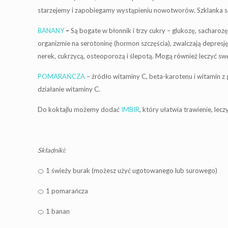
starzejemy i zapobiegamy wystąpieniu nowotworów. Szklanka soku 
BANANY
–
Są bogate w błonnik i trzy cukry – glukozę, sacharoz
organizmie na serotoninę (hormon szczęścia), zwalczają depresj
nerek, cukrzycą, osteoporozą i ślepotą. Mogą również leczyć 
POMARAŃCZA
– źródło witaminy C, beta-karotenu i witamin 
działanie witaminy C.
Do koktajlu możemy dodać
IMBIR
, który ułatwia trawienie, lec
Składniki:
🍊 1 świeży burak (możesz użyć ugotowanego lub surowego)
🍊 1 pomarańcza
🍊 1 banan