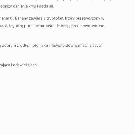
niży ciśnienie krwi i doda sił.
w energii. Banany zawierają tryptofan, który przetworzony w
zą kaca, łagodzą poranne mdłości, chronią przed nowotworem
 są dobrym źródłem błonnika i flawonoidów wzmacniających
żająco i odświeżająco.