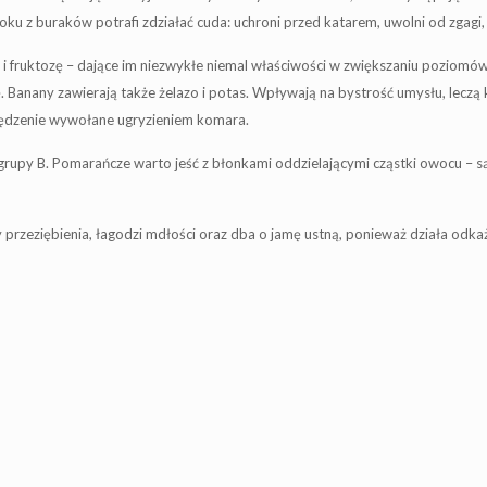
z buraków potrafi zdziałać cuda: uchroni przed katarem, uwolni od zgagi, ob
ę i fruktozę – dające im niezwykłe niemal właściwości w zwiększaniu poziomó
ę. Banany zawierają także żelazo i potas. Wpływają na bystrość umysłu, lec
swędzenie wywołane ugryzieniem komara.
z grupy B. Pomarańcze warto jeść z błonkami oddzielającymi cząstki owocu –
zy przeziębienia, łagodzi mdłości oraz dba o jamę ustną, ponieważ działa odka