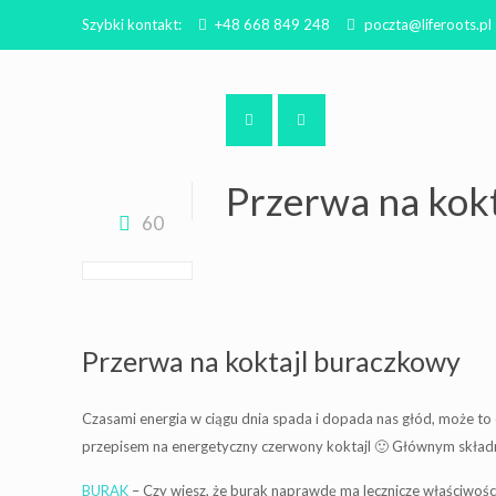
Szybki kontakt:
+48 668 849 248
poczta@liferoots.pl
Przerwa na kok
60
Przerwa na koktajl buraczkowy
Czasami energia w ciągu dnia spada i dopada nas głód, może to 
przepisem na energetyczny czerwony koktajl 🙂 Głównym skła
BURAK
– Czy wiesz, że burak naprawdę ma lecznicze właściwoś