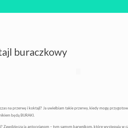
tajl buraczkowy
czas na przerwę i koktajl? Ja uwielbiam takie przerwy, kiedy mogę przygotowa
dnikiem będą BURAKI.
ci? Zawdzięcza ją antocyjanom – tym samym barwnikom, które występują w cz