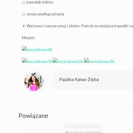
🍊 kawałek imbiru
🍊 woda według uznania
☀ Warzywa i owoce umyj i obierz. Pokrój na mniejsze kawałki i 
Mniam!
Paulina Kawa-Zięba
Powiązane
Pytanie na śniadanie