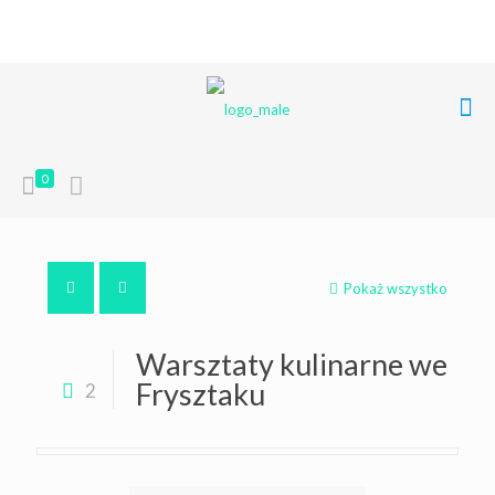
+48 668 849 248
poczta@liferoots.pl
0
Pokaż wszystko
Warsztaty kulinarne we
Frysztaku
2