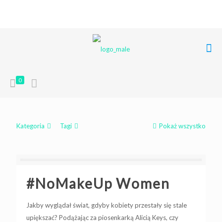
+48 668 849 248
poczta@liferoots.pl
0
Kategoria
Tagi
Pokaż wszystko
#NoMakeUp Women
Jakby wyglądał świat, gdyby kobiety przestały się stale
upiększać? Podążając za piosenkarką Alicią Keys, czy