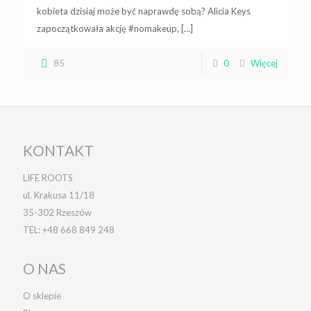
kobieta dzisiaj może być naprawdę sobą? Alicia Keys
zapoczątkowała akcję #nomakeup,
[…]
85
0
Więcej
KONTAKT
LIFE ROOTS
ul. Krakusa 11/18
35-302 Rzeszów
TEL:
+48 668 849 248
O NAS
O sklepie