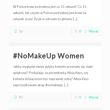
W Polsce krew potrzebna jest co 15 sekund! Co 15
sekund, tak często w Polsce potrzebna jest krew na
ratunek życia! Życie w zdrowiu to główny
[…]
26
0
Więcej
#NoMakeUp Women
Jakby wyglądał świat, gdyby kobiety przestały się stale
upiększać? Podążając za piosenkarką Alicią Keys, czy
kobieta dzisiaj może być naprawdę sobą? Alicia Keys
zapoczątkowała akcję #nomakeup,
[…]
85
0
Więcej