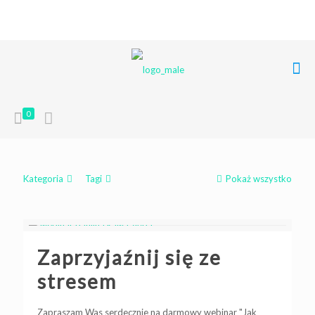
+48 668 849 248
poczta@liferoots.pl
0
Kategoria
Tagi
Pokaż wszystko
Zaprzyjaźnij się ze
stresem
Zapraszam Was serdecznie na darmowy webinar "Jak