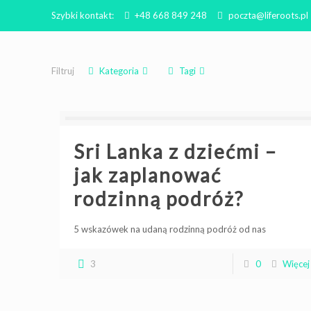
Szybki kontakt:
+48 668 849 248
poczta@liferoots.pl
Filtruj
Kategoria
Tagi
Sri Lanka z dziećmi –
jak zaplanować
rodzinną podróż?
5 wskazówek na udaną rodzinną podróż od nas
3
0
Więcej