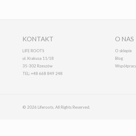
KONTAKT
O NAS
LIFE ROOTS
O sklepie
ul. Krakusa 11/18
Blog
35-302 Rzeszów
Współprac
TEL:
+48 668 849 248
© 2026 Liferoots. All Rights Reserved.