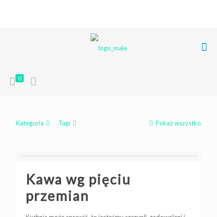
+48 668 849 248
poczta@liferoots.pl
0
Kategoria
Tagi
Pokaż wszystko
Kawa wg pięciu
przemian