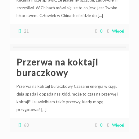
Kuchnia może sprawić, że jesteśmy szczupli, zadowoleni i
szczęśliwi. W Chinach mówi się, ze to co jesz, jest Twoim
lekarstwem. Człowiek w Chinach nie idzie do
[…]
21
0
Więcej
Przerwa na koktajl
buraczkowy
Przerwa na koktajl buraczkowy Czasami energia w ciągu
dnia spada i dopada nas głód, może to czas na przerwę i
koktajl? Ja uwielbiam takie przerwy, kiedy mogę
przygotować
[…]
60
0
Więcej