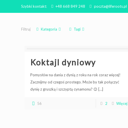
Szybki kontakt:
+48 668 849 248
poczta@liferoots.pl
Filtruj
Kategoria
Tagi
Koktajl dyniowy
Pomysłów na dania z dynią z roku na rok coraz więcej!
Zacznijmy od czegoś prostego. Może by tak połączyć
dynię z gruszką i szczyptą cynamonu? 😉
[…]
56
2
Więcej