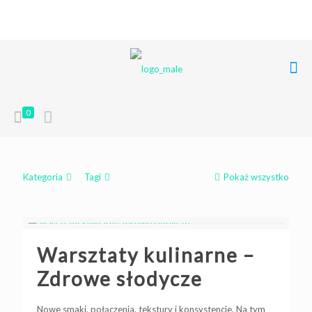
+48 668 849 248
poczta@liferoots.pl
0
Kategoria
Tagi
Pokaż wszystko
Warsztaty kulinarne –
Zdrowe słodycze
Nowe smaki, połączenia, tekstury i konsystencje. Na tym