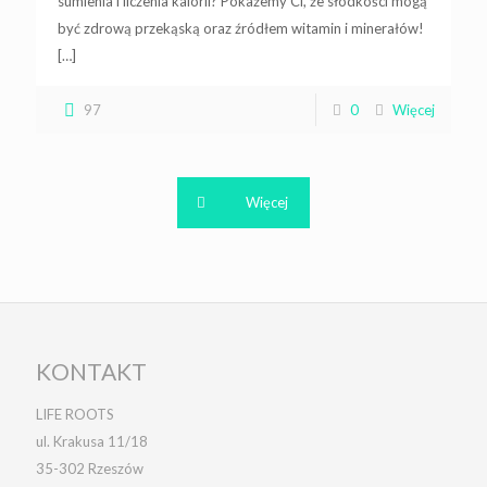
sumienia i liczenia kalorii? Pokażemy Ci, że słodkości mogą
być zdrową przekąską oraz źródłem witamin i minerałów!
[…]
97
0
Więcej
Więcej
KONTAKT
LIFE ROOTS
ul. Krakusa 11/18
35-302 Rzeszów